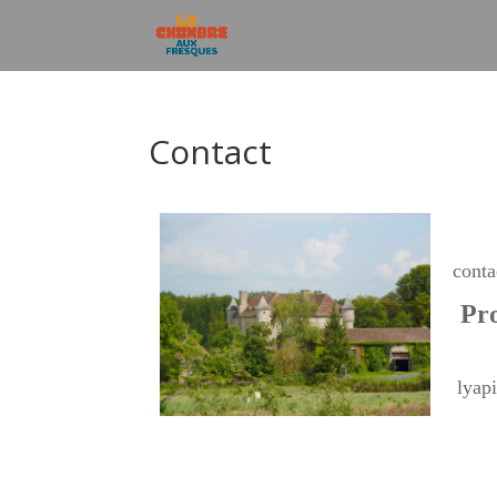
Contact
cont
Pro
lyap